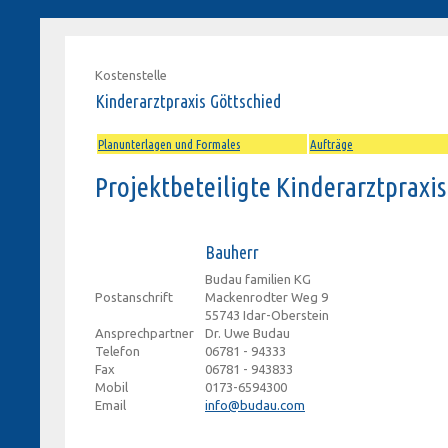
Kostenstelle
Kinderarztpraxis Göttschied
Planunterlagen und Formales
Aufträge
Projektbeteiligte Kinderarztpraxis
Bauherr
Budau familien KG
Postanschrift
Mackenrodter Weg 9
55743 Idar-Oberstein
Ansprechpartner
Dr. Uwe Budau
Telefon
06781 - 94333
Fax
06781 - 943833
Mobil
0173-6594300
Email
info@budau.com