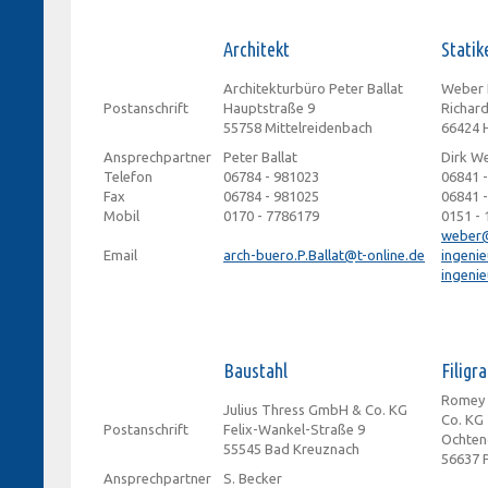
Architekt
Statik
Architekturbüro Peter Ballat
Weber 
Postanschrift
Hauptstraße 9
Richar
55758 Mittelreidenbach
66424
Ansprechpartner
Peter Ballat
Dirk W
Telefon
06784 - 981023
06841 
Fax
06784 - 981025
06841 
Mobil
0170 - 7786179
0151 -
weber
Email
arch-buero.P.Ballat@t-online.de
ingenie
ingenie
Baustahl
Filigr
Romey 
Julius Thress GmbH & Co. KG
Co. KG
Postanschrift
Felix-Wankel-Straße 9
Ochten
55545 Bad Kreuznach
56637 P
Ansprechpartner
S. Becker