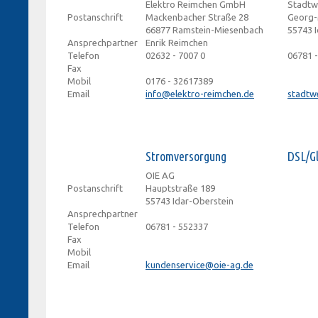
Elektro Reimchen GmbH
Stadtw
Postanschrift
Mackenbacher Straße 28
Georg-
66877 Ramstein-Miesenbach
55743 
Ansprechpartner
Enrik Reimchen
Telefon
02632 - 7007 0
06781 
Fax
Mobil
0176 - 32617389
Email
info@elektro-reimchen.de
stadtw
Stromversorgung
DSL/Gl
OIE AG
Postanschrift
Hauptstraße 189
55743 Idar-Oberstein
Ansprechpartner
Telefon
06781 - 552337
Fax
Mobil
Email
kundenservice@oie-ag.de