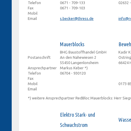
Telefon
0671 - 709-133
02632 -
Fax
0671 - 709-103
Mobil
Email
s.becker@thress.de
info@r
Mauerblocks
Beweh
BHG Baustoffhandel GmbH
Kadir 
Postanschrift
An den Nahewiesen 2
Ostring
55450 Langenlonsheim
66424
Ansprechpartner
Markus Keber *)
Telefon
06704 - 930120
Fax
Mobil
0173 8
Email
*) weitere Ansprechpartner RedBloc Mauerblocks: Herr Sieg
Elektro Stark- und
Wasse
Schwachstrom