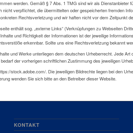
nommen werden. Gemäß § 7 Abs. 1 TMG sind wir als Dienstanbieter für
 nicht verpflichtet, die übermittelten oder gespeicherten fremden 
 konkreten Rechtsverletzung und wir haften nicht vor dem Zeitpunkt d
ite enthält sog. „externe Links“ (Verknüpfungen zu Webseiten Dritter
lte und Richtigkeit der Informationen ist der jeweilige Informationsa
sverstöße erkennbar. Sollte uns eine Rechtsverletzung bekannt werd
nhalte und Werke unterliegen dem deutschen Urheberrecht. Jede Art de
edarf der vorherigen schriftlichen Zustimmung des jeweiligen Urheb
tps://stock.adobe.com/. Die jeweiligen Bildrechte liegen bei den U
rung wenden Sie sich bitte an den Betreiber dieser Website.
KONTAKT