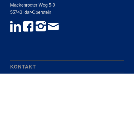
Mackenrodter Weg 5-9
55743 Idar-Oberstein
KONTAKT
Telefon +49 (0) 6781 – 943-0
Telefax +49 (0) 6781 – 943-11
E-Mail:
info@budau.com
Datenschutz
Impressum