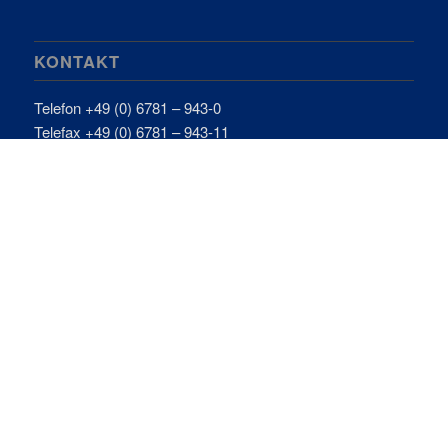
KONTAKT
Telefon +49 (0) 6781 – 943-0
Telefax +49 (0) 6781 – 943-11
E-Mail:
info@budau.com
Datenschutz
Impressum
ÖFFNUNGSZEITEN
Mo-Do:
7:30 – 17:00 Uhr